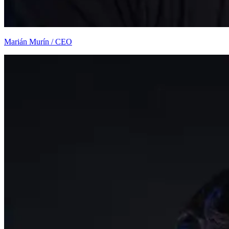
Marián Murín / CEO