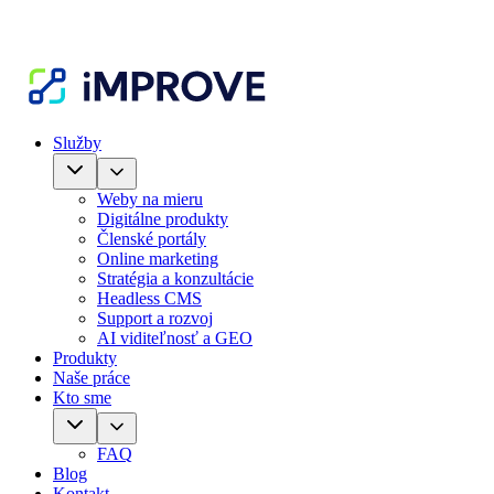
Služby
Weby na mieru
Digitálne produkty
Členské portály
Online marketing
Stratégia a konzultácie
Headless CMS
Support a rozvoj
AI viditeľnosť a GEO
Produkty
Naše práce
Kto sme
FAQ
Blog
Kontakt