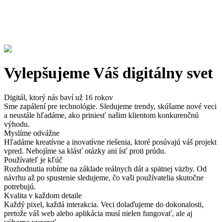
Vylepšujeme Váš digitálny svet
Digitál, ktorý nás baví už 16 rokov
Sme zapálení pre technológie. Sledujeme trendy, skúšame nové veci
a neustále hľadáme, ako priniesť našim klientom konkurenčnú
výhodu.
Myslíme odvážne
Hľadáme kreatívne a inovatívne riešenia, ktoré posúvajú váš projekt
vpred. Nebojíme sa klásť otázky ani ísť proti prúdu.
Používateľ je kľúč
Rozhodnutia robíme na základe reálnych dát a spätnej väzby. Od
návrhu až po spustenie sledujeme, čo vaši používatelia skutočne
potrebujú.
Kvalita v každom detaile
Každý pixel, každá interakcia. Veci dolaďujeme do dokonalosti,
pretože váš web alebo aplikácia musí nielen fungovať, ale aj