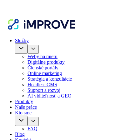
Služby
Weby na mieru
Digitálne produkty
Členské portály
Online marketing
Stratégia a konzultácie
Headless CMS
Support a rozvoj
AI viditeľnosť a GEO
Produkty
Naše práce
Kto sme
FAQ
Blog
Kontakt