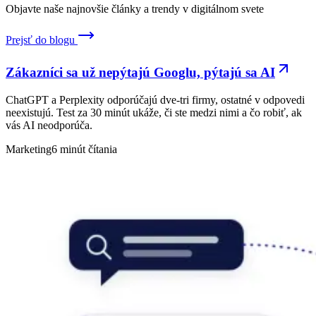
Objavte naše najnovšie články a trendy v digitálnom svete
Prejsť do blogu
Zákazníci sa už nepýtajú Googlu, pýtajú sa
AI
ChatGPT a Perplexity odporúčajú dve-tri firmy, ostatné v odpovedi
neexistujú. Test za 30 minút ukáže, či ste medzi nimi a čo robiť, ak
vás AI neodporúča.
Marketing
6 minút čítania