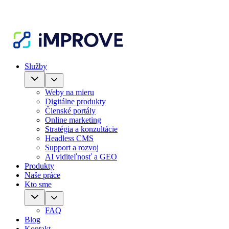
Služby
Weby na mieru
Digitálne produkty
Členské portály
Online marketing
Stratégia a konzultácie
Headless CMS
Support a rozvoj
AI viditeľnosť a GEO
Produkty
Naše práce
Kto sme
FAQ
Blog
Kontakt